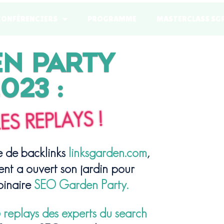
CONFÉRENCIERS
PROGRAMME
MASTERCLASS SG
N PARTY
023 :
ES REPLAYS !
e de backlinks
linksgarden.com
,
ent a ouvert son jardin pour
binaire
SEO Garden Party.
 replays des experts du search