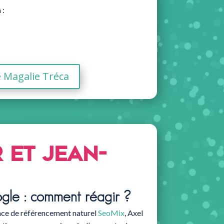
 :
e Magalie Tréca
 et jean-
ogle : comment réagir ?
ence de référencement naturel
SeoMix
, Axel